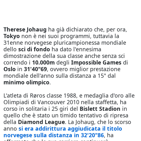
Therese Johaug
ha già dichiarato che, per ora,
Tokyo
non è nei suoi programmi, tuttavia la
31enne norvegese pluricampionessa mondiale
dello
sci di fondo
ha dato l'ennesima
dimostrazione della sua classe anche senza sci
correndo i
10.000m
degli
Impossible Games
di
Oslo
in
31'40"69
, ovvero miglior prestazione
mondiale dell'anno sulla distanza a 15" dal
minimo olimpico
.
L'atleta di Røros classe 1988, e medaglia d'oro alle
Olimpiadi di Vancouver 2010 nella staffetta, ha
corso in solitaria i 25 giri del
Bislett Stadion
in
quello che è stato un timido tentativo di ripresa
della
Diamond League
. La Johaug, che lo scorso
anno
si era addirittura aggiudicata il titolo
norvegese sulla distanza in 32'20"86
, ha